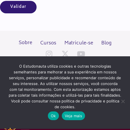
Sobre
Cursos
Matricule-se
Blog
O Estudonauta utiliza cookies e outras tecnologias
semelhantes para melhorar a sua experiência em nossos
serviços, personalizar publicidade e recomendar conteúdo de
seu interesse. Ao utilizar nossos serviços, você concorda
Todos os direitos reservados desde 2000.
com tal monitoramento. Com esta autorização estamos aptos
para coletar tais informações e utilizá-las para tais finalidades.
Você pode consultar nossa política de privacidade e política
PATROCÍNIO E HOSPEDAGEM
de cookies.
Ok
Veja mais
QUER UM SITE IGUAL A ESTE?
ACESSE HOSTNET