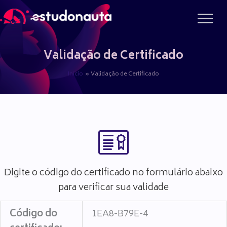
Ir
para
o
conteúdo
Validação de Certificado
Início
Validação de Certificado
Digite o código do certificado no formulário abaixo
para verificar sua validade
Código do
1EA8-B79E-4