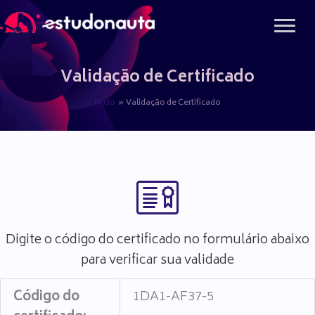
Ir
para
o
conteúdo
Validação de Certificado
Início
Validação de Certificado
Digite o código do certificado no formulário abaixo
para verificar sua validade
Código do
1DA1-AF37-5