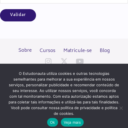
Sobre
Cursos
Matricule-se
Blog
O Estudonauta utiliza cookies e outras tecnologias
semelhantes para melhorar a sua experiência em nossos
serviços, personalizar publicidade e recomendar conteúdo de
seu interesse. Ao utilizar nossos serviços, você concorda
Todos os direitos reservados desde 2000.
com tal monitoramento. Com esta autorização estamos aptos
para coletar tais informações e utilizá-las para tais finalidades.
Você pode consultar nossa política de privacidade e política
PATROCÍNIO E HOSPEDAGEM
de cookies.
Ok
Veja mais