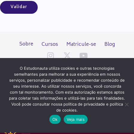
Sobre
Cursos
Matricule-se
Blog
O Estudonauta utiliza cookies e outras tecnologias
semelhantes para melhorar a sua experiência em nossos
serviços, personalizar publicidade e recomendar conteúdo de
seu interesse. Ao utilizar nossos serviços, você concorda
Todos os direitos reservados desde 2000.
com tal monitoramento. Com esta autorização estamos aptos
para coletar tais informações e utilizá-las para tais finalidades.
Você pode consultar nossa política de privacidade e política
PATROCÍNIO E HOSPEDAGEM
de cookies.
Ok
Veja mais
QUER UM SITE IGUAL A ESTE?
ACESSE HOSTNET