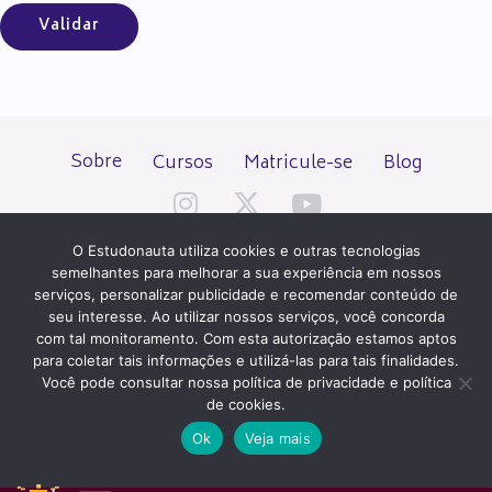
Sobre
Cursos
Matricule-se
Blog
O Estudonauta utiliza cookies e outras tecnologias
semelhantes para melhorar a sua experiência em nossos
serviços, personalizar publicidade e recomendar conteúdo de
seu interesse. Ao utilizar nossos serviços, você concorda
Todos os direitos reservados desde 2000.
com tal monitoramento. Com esta autorização estamos aptos
para coletar tais informações e utilizá-las para tais finalidades.
Você pode consultar nossa política de privacidade e política
PATROCÍNIO E HOSPEDAGEM
de cookies.
Ok
Veja mais
QUER UM SITE IGUAL A ESTE?
ACESSE HOSTNET