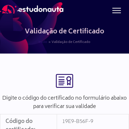
Ir
para
o
conteúdo
Validação de Certificado
Início
Validação de Certificado
Digite o código do certificado no formulário abaixo
para verificar sua validade
Código do
19E9-B56F-9