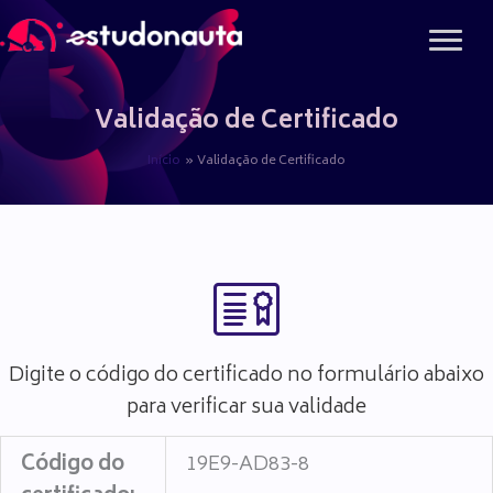
Ir
para
o
conteúdo
Validação de Certificado
Início
Validação de Certificado
Digite o código do certificado no formulário abaixo
para verificar sua validade
Código do
19E9-AD83-8