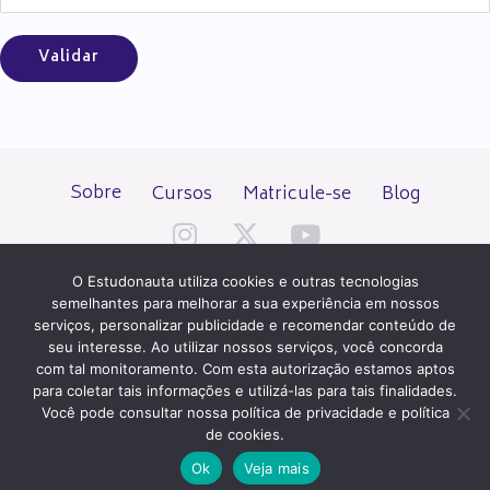
Sobre
Cursos
Matricule-se
Blog
O Estudonauta utiliza cookies e outras tecnologias
semelhantes para melhorar a sua experiência em nossos
serviços, personalizar publicidade e recomendar conteúdo de
seu interesse. Ao utilizar nossos serviços, você concorda
Todos os direitos reservados desde 2000.
com tal monitoramento. Com esta autorização estamos aptos
para coletar tais informações e utilizá-las para tais finalidades.
Você pode consultar nossa política de privacidade e política
PATROCÍNIO E HOSPEDAGEM
de cookies.
Ok
Veja mais