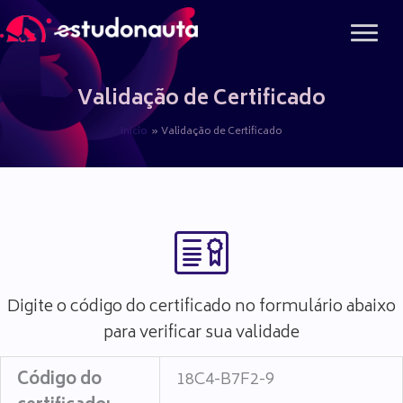
Ir
para
o
conteúdo
Validação de Certificado
Início
Validação de Certificado
Digite o código do certificado no formulário abaixo
para verificar sua validade
Código do
18C4-B7F2-9