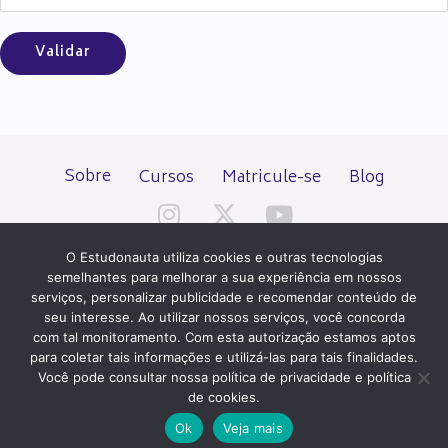
Sobre
Cursos
Matricule-se
Blog
O Estudonauta utiliza cookies e outras tecnologias
semelhantes para melhorar a sua experiência em nossos
serviços, personalizar publicidade e recomendar conteúdo de
seu interesse. Ao utilizar nossos serviços, você concorda
Todos os direitos reservados desde 2000.
com tal monitoramento. Com esta autorização estamos aptos
para coletar tais informações e utilizá-las para tais finalidades.
Você pode consultar nossa política de privacidade e política
PATROCÍNIO E HOSPEDAGEM
de cookies.
Ok
Veja mais