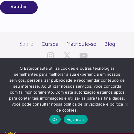
Sobre
Cursos
Matricule-se
Blog
O Estudonauta utiliza cookies e outras tecnologias
semelhantes para melhorar a sua experiência em nossos
serviços, personalizar publicidade e recomendar conteúdo de
seu interesse. Ao utilizar nossos serviços, você concorda
Todos os direitos reservados desde 2000.
com tal monitoramento. Com esta autorização estamos aptos
para coletar tais informações e utilizá-las para tais finalidades.
Você pode consultar nossa política de privacidade e política
PATROCÍNIO E HOSPEDAGEM
de cookies.
Ok
Veja mais
QUER UM SITE IGUAL A ESTE?
ACESSE HOSTNET