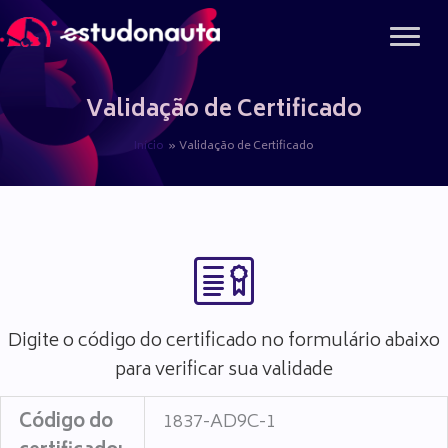
Ir
para
o
conteúdo
Validação de Certificado
Início
Validação de Certificado
Digite o código do certificado no formulário abaixo
para verificar sua validade
Código do
1837-AD9C-1