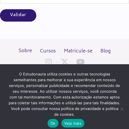
Sobre
Cursos
Matricule-se
Blog
O Estudonauta utiliza cookies e outras tecnologias
semelhantes para melhorar a sua experiência em nossos
serviços, personalizar publicidade e recomendar conteúdo de
seu interesse. Ao utilizar nossos serviços, você concorda
Todos os direitos reservados desde 2000.
com tal monitoramento. Com esta autorização estamos aptos
para coletar tais informações e utilizá-las para tais finalidades.
Você pode consultar nossa política de privacidade e política
PATROCÍNIO E HOSPEDAGEM
de cookies.
Ok
Veja mais