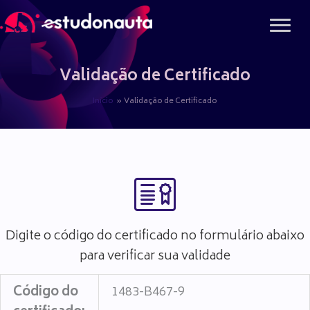
Ir
para
o
conteúdo
Validação de Certificado
Início
Validação de Certificado
Digite o código do certificado no formulário abaixo
para verificar sua validade
Código do
1483-B467-9