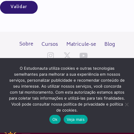
Sobre
Cursos
Matricule-se
Blog
O Estudonauta utiliza cookies e outras tecnologias
semelhantes para melhorar a sua experiência em nossos
serviços, personalizar publicidade e recomendar conteúdo de
seu interesse. Ao utilizar nossos serviços, você concorda
Todos os direitos reservados desde 2000.
com tal monitoramento. Com esta autorização estamos aptos
para coletar tais informações e utilizá-las para tais finalidades.
Você pode consultar nossa política de privacidade e política
PATROCÍNIO E HOSPEDAGEM
de cookies.
Ok
Veja mais
QUER UM SITE IGUAL A ESTE?
ACESSE HOSTNET