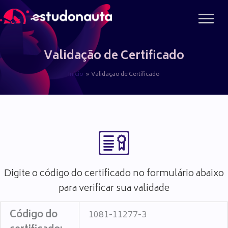
Ir
para
o
conteúdo
Validação de Certificado
Início
Validação de Certificado
Digite o código do certificado no formulário abaixo
para verificar sua validade
Código do
1081-11277-3