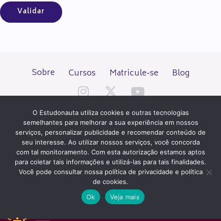
Sobre
Cursos
Matricule-se
Blog
O Estudonauta utiliza cookies e outras tecnologias
semelhantes para melhorar a sua experiência em nossos
serviços, personalizar publicidade e recomendar conteúdo de
seu interesse. Ao utilizar nossos serviços, você concorda
Todos os direitos reservados desde 2000.
com tal monitoramento. Com esta autorização estamos aptos
para coletar tais informações e utilizá-las para tais finalidades.
Você pode consultar nossa política de privacidade e política
PATROCÍNIO E HOSPEDAGEM
de cookies.
Ok
Veja mais
QUER UM SITE IGUAL A ESTE?
ACESSE HOSTNET