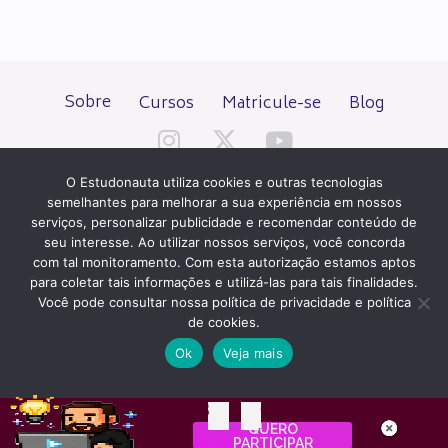
Sobre
Cursos
Matricule-se
Blog
O Estudonauta utiliza cookies e outras tecnologias
semelhantes para melhorar a sua experiência em nossos
serviços, personalizar publicidade e recomendar conteúdo de
seu interesse. Ao utilizar nossos serviços, você concorda
Todos os direitos reservados desde 2000.
com tal monitoramento. Com esta autorização estamos aptos
para coletar tais informações e utilizá-las para tais finalidades.
Você pode consultar nossa política de privacidade e política
PATROCÍNIO E HOSPEDAGEM
de cookies.
Ok
Veja mais
QUER UM SITE IGUAL A ESTE?
ACESSE HOSTNET
03
02
INTERNET
QUERO
Dias
Horas
PARTICIPAR