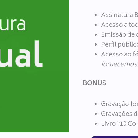
Assinatura B
Acesso a to
Emissão de c
Perfil públic
Acesso ao fó
fornecemos 
BONUS
Gravação Jo
Gravações d
Livro “10 Co