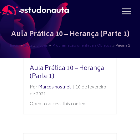
Ir
para
o
conteúdo
Aula Prática 10 – Herança (Parte 1)
Início
Blog
Lições
Programação orientada a Objetos
Pagina 2
Aula Prática 10 – Herança
(Parte 1)
Por
Marcos hostnet
|
10 de fevereiro
de 2021
Open to access this content