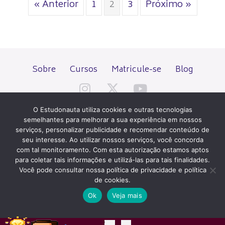
« Anterior
1
2
3
Próximo »
Sobre
Cursos
Matricule-se
Blog
O Estudonauta utiliza cookies e outras tecnologias
semelhantes para melhorar a sua experiência em nossos
serviços, personalizar publicidade e recomendar conteúdo de
seu interesse. Ao utilizar nossos serviços, você concorda
Todos os direitos reservados desde 2000.
com tal monitoramento. Com esta autorização estamos aptos
para coletar tais informações e utilizá-las para tais finalidades.
Você pode consultar nossa política de privacidade e política
PATROCÍNIO E HOSPEDAGEM
de cookies.
Ok
Veja mais
QUER UM SITE IGUAL A ESTE?
ACESSE HOSTNET
02
12