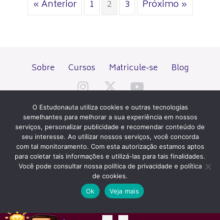
« Anterior
1
2
3
Próximo »
Sobre
Cursos
Matricule-se
Blog
O Estudonauta utiliza cookies e outras tecnologias
semelhantes para melhorar a sua experiência em nossos
serviços, personalizar publicidade e recomendar conteúdo de
seu interesse. Ao utilizar nossos serviços, você concorda
Todos os direitos reservados desde 2000.
com tal monitoramento. Com esta autorização estamos aptos
para coletar tais informações e utilizá-las para tais finalidades.
Você pode consultar nossa política de privacidade e política
PATROCÍNIO E HOSPEDAGEM
de cookies.
Ok
Veja mais
QUER UM SITE IGUAL A ESTE?
ACESSE HOSTNET
02
14