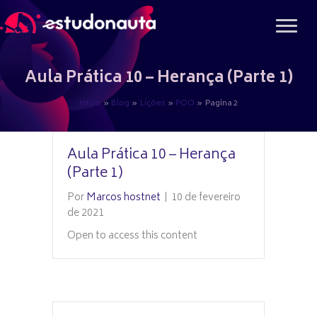
Ir
para
o
conteúdo
Aula Prática 10 – Herança (Parte 1)
Início
Blog
Lições
POO
Pagina 2
Aula Prática 10 – Herança
(Parte 1)
Por
Marcos hostnet
|
10 de fevereiro
de 2021
Open to access this content