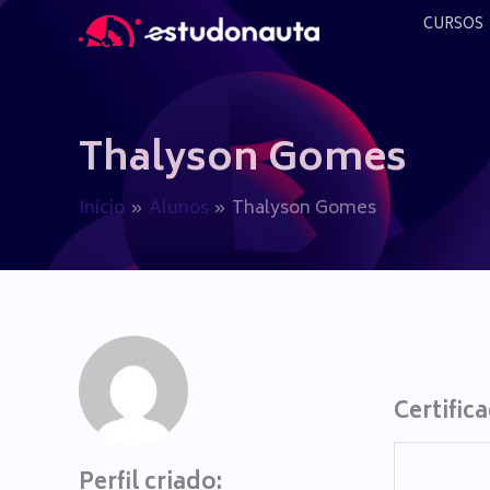
Ir
CURSOS
para
o
conteúdo
Thalyson Gomes
Início
Alunos
Thalyson Gomes
Certific
Perfil criado: