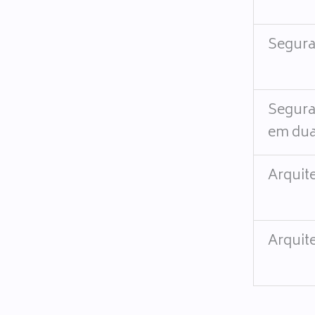
Segura
Segura
em dua
Arquit
Arquit