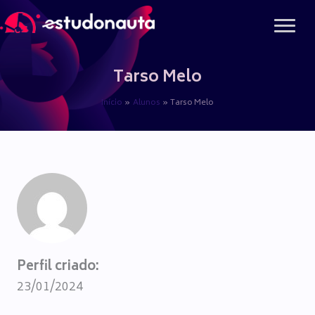
Ir
para
o
conteúdo
Tarso Melo
Início
Alunos
Tarso Melo
Perfil criado:
23/01/2024