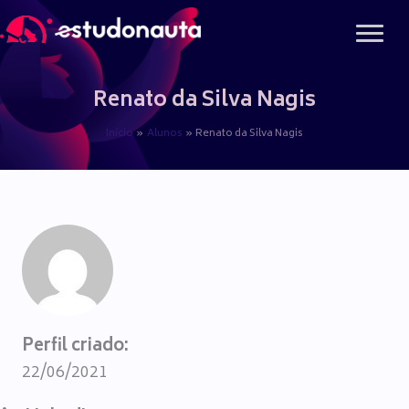
Ir
para
o
conteúdo
Renato da Silva Nagis
Início
Alunos
Renato da Silva Nagis
Perfil criado:
22/06/2021