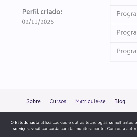
Perfil criado:
Progra
02/11/2025
Progra
Progra
Sobre
Cursos
Matricule-se
Blog
O Estudonauta utiliza cookies e outras tecnologias semelhantes p
serviços, você concorda com tal monitoramento. Com esta autoriza