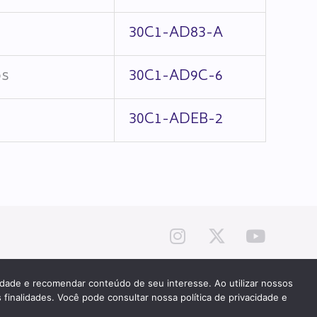
30C1-AD83-A
os
30C1-AD9C-6
30C1-ADEB-2
cidade e recomendar conteúdo de seu interesse. Ao utilizar nossos
PATROCÍNIO E HOSPEDAGEM
 finalidades. Você pode consultar nossa política de privacidade e