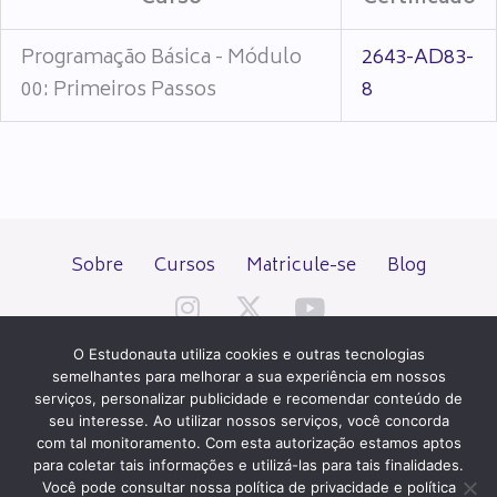
Programação Básica - Módulo
2643-AD83-
00: Primeiros Passos
8
Sobre
Cursos
Matricule-se
Blog
O Estudonauta utiliza cookies e outras tecnologias
semelhantes para melhorar a sua experiência em nossos
serviços, personalizar publicidade e recomendar conteúdo de
seu interesse. Ao utilizar nossos serviços, você concorda
Todos os direitos reservados desde 2000.
com tal monitoramento. Com esta autorização estamos aptos
para coletar tais informações e utilizá-las para tais finalidades.
Você pode consultar nossa política de privacidade e política