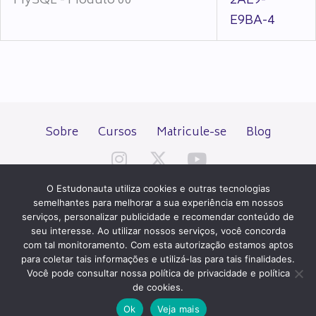
MySQL - Módulo 00
2AE9-
E9BA-4
Sobre
Cursos
Matricule-se
Blog
O Estudonauta utiliza cookies e outras tecnologias
semelhantes para melhorar a sua experiência em nossos
serviços, personalizar publicidade e recomendar conteúdo de
seu interesse. Ao utilizar nossos serviços, você concorda
Todos os direitos reservados desde 2000.
com tal monitoramento. Com esta autorização estamos aptos
para coletar tais informações e utilizá-las para tais finalidades.
Você pode consultar nossa política de privacidade e política
PATROCÍNIO E HOSPEDAGEM
de cookies.
Ok
Veja mais