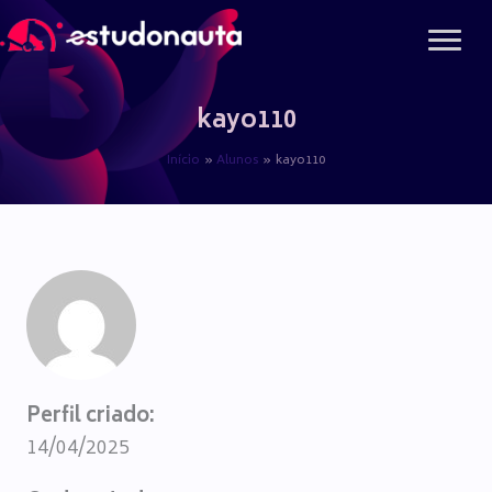
Ir
para
o
conteúdo
kayo110
Início
Alunos
kayo110
Perfil criado:
14/04/2025