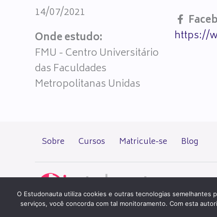
14/07/2021
Face
https://
Onde estudo:
FMU - Centro Universitário
das Faculdades
Metropolitanas Unidas
Sobre
Cursos
Matricule-se
Blog
O Estudonauta utiliza cookies e outras tecnologias semelhantes p
serviços, você concorda com tal monitoramento. Com esta autoriza