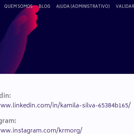
QUEM SOMOS
BLOG
AJUDA (ADMINISTRATIVO)
VALIDAR
din:
www.linkedin.com/in/kamila-silva-65384b165/
gram:
www.instagram.com/krmorg/