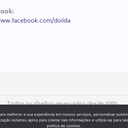
book:
www.facebook.com/doiida
Todos os direitos reservados desde 2000.
ara melhorar a sua experiência em nossos serviços, personalizar publi
ção estamos aptos para coletar tais informações e utilizá-las para tais
política de cookies.