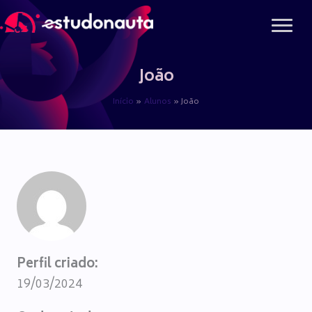
Ir
para
o
conteúdo
João
Início
Alunos
João
Perfil criado:
19/03/2024