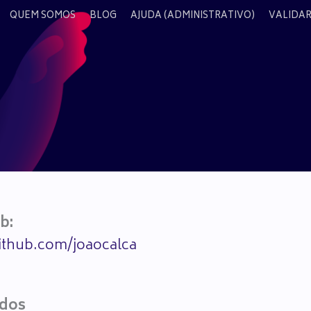
QUEM SOMOS
BLOG
AJUDA (ADMINISTRATIVO)
VALIDAR
b:
github.com/joaocalca
ados