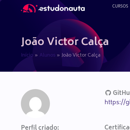
Ir
CURSOS
para
o
conteúdo
João Victor Calça
Início
Alunos
João Victor Calça
GitHu
https://
Certific
Perfil criado: