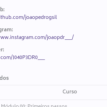
b:
github.com/joaopedrogsil
gram:
www.instagram.com/joaopdr___/
r:
x.com/J040P3DR0___
ados
Curso
- Módulo 00: Primeiros passos