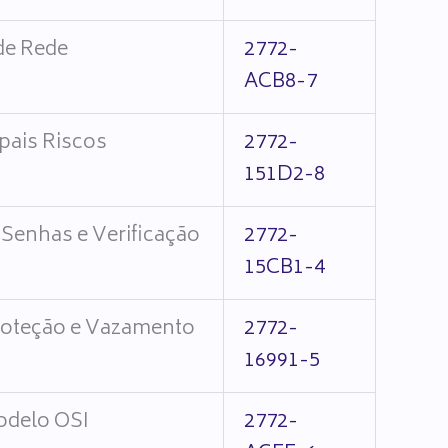
de Rede
2772-
ACB8-7
ipais Riscos
2772-
151D2-8
 Senhas e Verificação
2772-
15CB1-4
Proteção e Vazamento
2772-
16991-5
odelo OSI
2772-