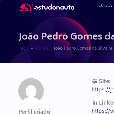
Ir
CURSOS
para
o
conteúdo
João Pedro Gomes da 
Início
Alunos
João Pedro Gomes da Silveira
Site:
https://
Linke
https://
Perfil criado: