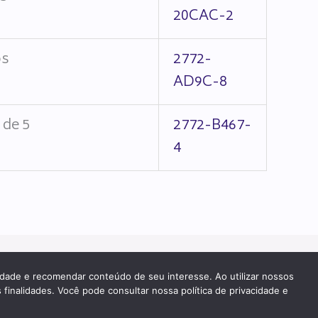
20CAC-2
os
2772-
AD9C-8
de 5
2772-B467-
4
cidade e recomendar conteúdo de seu interesse. Ao utilizar nossos
 finalidades. Você pode consultar nossa política de privacidade e
PATROCÍNIO E HOSPEDAGEM