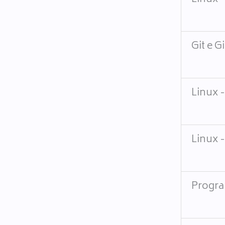
Git e G
Linux -
Linux 
Progra