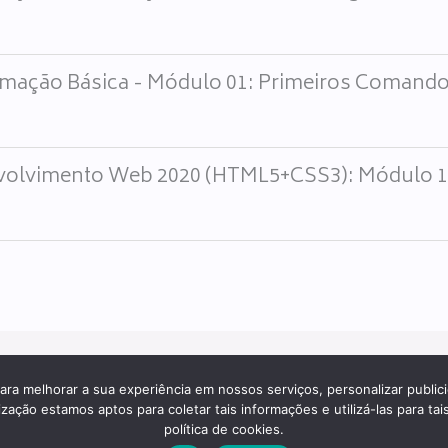
mação Básica - Módulo 01: Primeiros Comand
olvimento Web 2020 (HTML5+CSS3): Módulo 1 
ara melhorar a sua experiência em nossos serviços, personalizar publi
ção estamos aptos para coletar tais informações e utilizá-las para tais
política de cookies.
Todos os direitos reservados desde 2000.