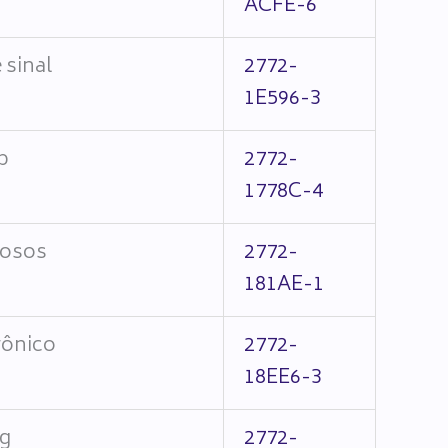
ACFE-6
 sinal
2772-
1E596-3
p
2772-
1778C-4
iosos
2772-
181AE-1
rônico
2772-
18EE6-3
ng
2772-