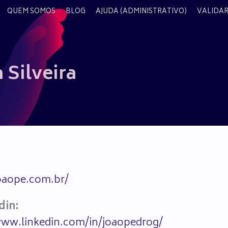
QUEM SOMOS
BLOG
AJUDA (ADMINISTRATIVO)
VALIDAR
Silveira
joaope.com.br/
din:
www.linkedin.com/in/joaopedrog/