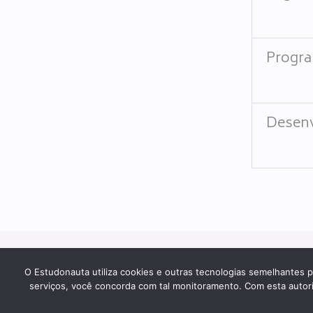
Progra
Desenv
Sobre
Cursos
Matricule-se
Blog
O Estudonauta utiliza cookies e outras tecnologias semelhantes p
serviços, você concorda com tal monitoramento. Com esta autoriza