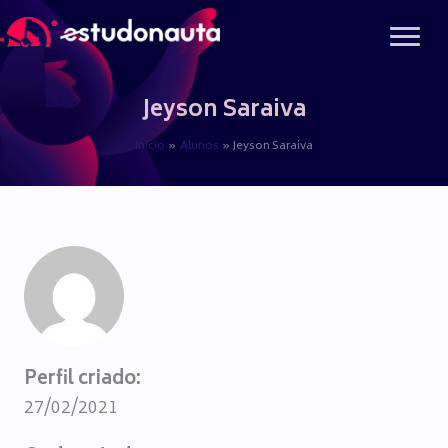
Ir
para
o
conteúdo
Jeyson Saraiva
Início
Alunos
Jeyson Saraiva
Perfil criado:
27/02/2021