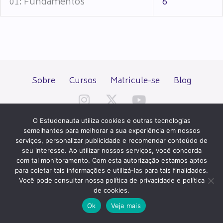
01: Fundamentos
6
Sobre
Cursos
Matricule-se
Blog
O Estudonauta utiliza cookies e outras tecnologias
semelhantes para melhorar a sua experiência em nossos
serviços, personalizar publicidade e recomendar conteúdo de
seu interesse. Ao utilizar nossos serviços, você concorda
Todos os direitos reservados desde 2000.
com tal monitoramento. Com esta autorização estamos aptos
para coletar tais informações e utilizá-las para tais finalidades.
Você pode consultar nossa política de privacidade e política
PATROCÍNIO E HOSPEDAGEM
de cookies.
Ok
Veja mais