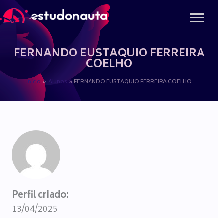
Ir
para
o
conteúdo
FERNANDO EUSTAQUIO FERREIRA
COELHO
Início
Alunos
FERNANDO EUSTAQUIO FERREIRA COELHO
Perfil criado:
13/04/2025