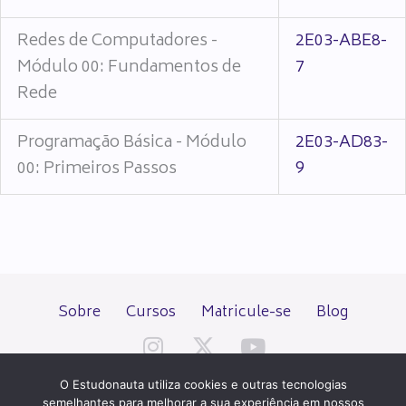
Redes de Computadores -
2E03-ABE8-
Módulo 00: Fundamentos de
7
Rede
Programação Básica - Módulo
2E03-AD83-
00: Primeiros Passos
9
Sobre
Cursos
Matricule-se
Blog
O Estudonauta utiliza cookies e outras tecnologias
semelhantes para melhorar a sua experiência em nossos