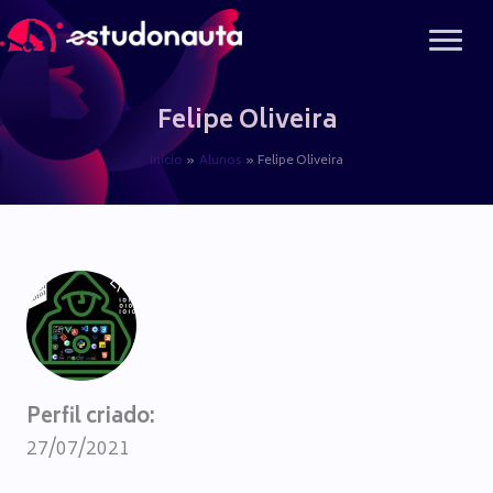
Ir
para
o
conteúdo
Felipe Oliveira
Início
Alunos
Felipe Oliveira
Perfil criado:
27/07/2021