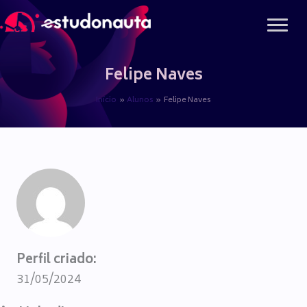
Ir
para
o
conteúdo
Felipe Naves
Início
Alunos
Felipe Naves
Perfil criado:
31/05/2024