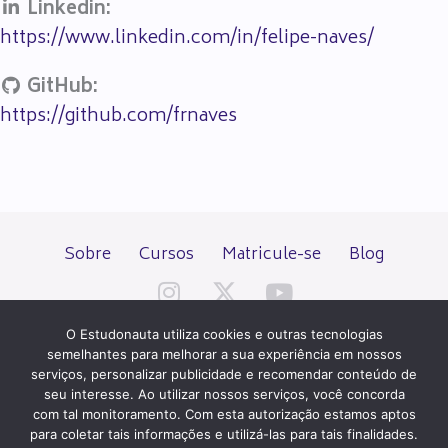
Linkedin:
https://www.linkedin.com/in/felipe-naves/
GitHub:
https://github.com/frnaves
Sobre
Cursos
Matricule-se
Blog
O Estudonauta utiliza cookies e outras tecnologias
semelhantes para melhorar a sua experiência em nossos
serviços, personalizar publicidade e recomendar conteúdo de
seu interesse. Ao utilizar nossos serviços, você concorda
Todos os direitos reservados desde 2000.
com tal monitoramento. Com esta autorização estamos aptos
para coletar tais informações e utilizá-las para tais finalidades.