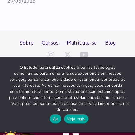
29/05/2025
Sobre
Cursos
Matricule-se
Blog
O Estudonauta utiliza cookies e outras tecnologias
semelhantes para melhorar a sua experiência em nossos
serviços, personalizar publicidade e recomendar conteúdo de
seu interesse. Ao utilizar nossos serviços, você concorda
Todos os direitos reservados desde 2000.
com tal monitoramento. Com esta autorização estamos aptos
para coletar tais informações e utilizá-las para tais finalidades.
Você pode consultar nossa política de privacidade e política
PATROCÍNIO E HOSPEDAGEM
de cookies.
Ok
Veja mais
QUER UM SITE IGUAL A ESTE?
ACESSE HOSTNET