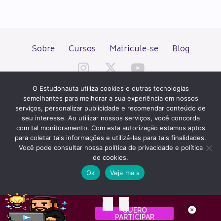
Sobre
Cursos
Matricule-se
Blog
O Estudonauta utiliza cookies e outras tecnologias
semelhantes para melhorar a sua experiência em nossos
serviços, personalizar publicidade e recomendar conteúdo de
seu interesse. Ao utilizar nossos serviços, você concorda
Todos os direitos reservados desde 2000.
com tal monitoramento. Com esta autorização estamos aptos
para coletar tais informações e utilizá-las para tais finalidades.
Você pode consultar nossa política de privacidade e política
PATROCÍNIO E HOSPEDAGEM
de cookies.
Ok
Veja mais
QUER UM SITE IGUAL A ESTE?
ACESSE HOSTNET
00
00
INTERNET
QUERO
Dias
Horas
PARTICIPAR