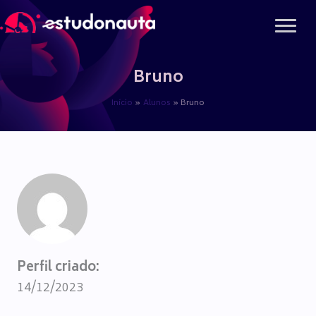
Ir
para
o
conteúdo
Bruno
Início
Alunos
Bruno
Perfil criado:
14/12/2023