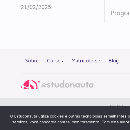
21/02/2025
Progra
Sobre
Cursos
Matricule-se
Blog
QUER U
O Estudonauta utiliza cookies e outras tecnologias semelhantes p
serviços, você concorda com tal monitoramento. Com esta autoriza