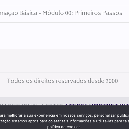
mação Básica - Módulo 00: Primeiros Passos
Todos os direitos reservados desde 2000.
M SITE IGUAL A ESTE?
ACESSE HOSTNET IN
ara melhorar a sua experiência em nossos serviços, personalizar publi
ção estamos aptos para coletar tais informações e utilizá-las para tais
política de cookies.