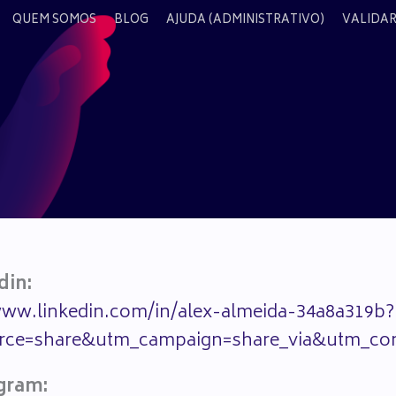
QUEM SOMOS
BLOG
AJUDA (ADMINISTRATIVO)
VALIDAR
din:
www.linkedin.com/in/alex-almeida-34a8a319b?
rce=share&utm_campaign=share_via&utm_con
gram: