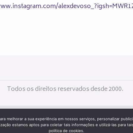
/www.instagram.com/alexdevoso_?igsh=MW
Todos os direitos reservados desde 2000.
M SITE IGUAL A ESTE?
ACESSE HOSTNET IN
ara melhorar a sua experiência em nossos serviços, personalizar publi
ção estamos aptos para coletar tais informações e utilizá-las para tais
política de cookies.