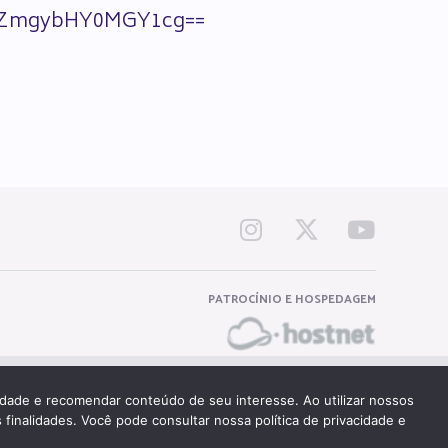
R1ZmgybHY0MGY1cg==
PATROCÍNIO E HOSPEDAGEM
TERNET
cidade e recomendar conteúdo de seu interesse. Ao utilizar nossos
 finalidades. Você pode consultar nossa política de privacidade e