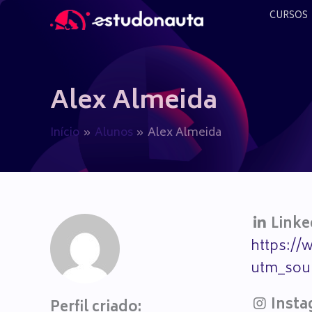
Ir
CURSOS
para
o
conteúdo
Alex Almeida
Início
Alunos
Alex Almeida
Linke
https://
utm_sou
Insta
Perfil criado: