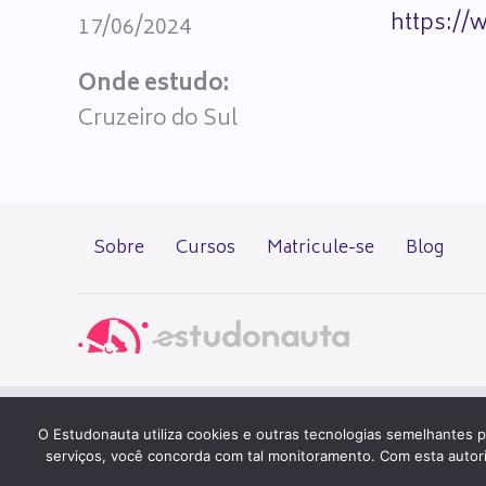
https:/
17/06/2024
Onde estudo:
Cruzeiro do Sul
Sobre
Cursos
Matricule-se
Blog
QUER U
O Estudonauta utiliza cookies e outras tecnologias semelhantes p
serviços, você concorda com tal monitoramento. Com esta autoriza